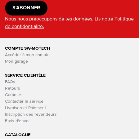
S'ABONNER
Nous nous préoccupons de tes données. Lis notre
Politique
de confidentialité.
COMPTE SW-MOTECH
Accéder à mon compte
Mon garage
SERVICE CLIENTÈLE
FAQs
Retours
Garantie
Contacter le service
Livraison et Paiement
Inscription des revendeurs
Frais d'envoi
CATALOGUE