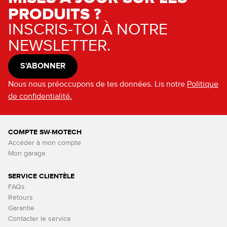
PRODUITS ?
INSCRIS-TOI À NOTRE
NEWSLETTER.
S'ABONNER
Nous nous préoccupons de tes données. Lis notre
Politique
de confidentialité.
COMPTE SW-MOTECH
Accéder à mon compte
Mon garage
SERVICE CLIENTÈLE
FAQs
Retours
Garantie
Contacter le service