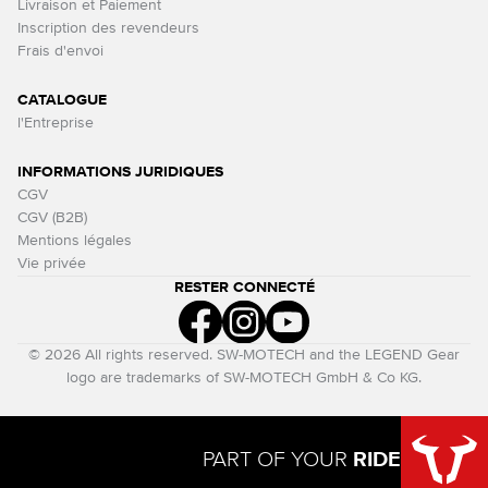
Livraison et Paiement
Inscription des revendeurs
Frais d'envoi
CATALOGUE
l'Entreprise
INFORMATIONS JURIDIQUES
CGV
CGV (B2B)
Mentions légales
Vie privée
RESTER CONNECTÉ
© 2026 All rights reserved. SW-MOTECH and the LEGEND Gear
logo are trademarks of SW-MOTECH GmbH & Co KG.
PART OF YOUR
RIDE