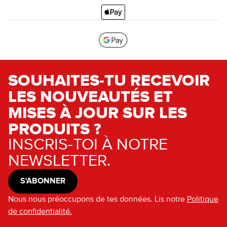
SOUHAITES-TU RECEVOIR
LES NOUVEAUTÉS ET
MISES À JOUR SUR LES
PRODUITS ?
INSCRIS-TOI À NOTRE
NEWSLETTER.
S'ABONNER
Nous nous préoccupons de tes données. Lis notre
Politique
de confidentialité.