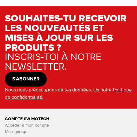
SOUHAITES-TU RECEVOIR
LES NOUVEAUTÉS ET
MISES À JOUR SUR LES
PRODUITS ?
INSCRIS-TOI À NOTRE
NEWSLETTER.
S'ABONNER
Nous nous préoccupons de tes données. Lis notre
Politique
de confidentialité.
COMPTE SW-MOTECH
Accéder à mon compte
Mon garage