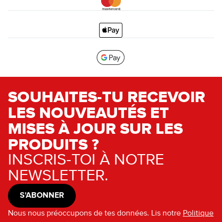
SOUHAITES-TU RECEVOIR
LES NOUVEAUTÉS ET
MISES À JOUR SUR LES
PRODUITS ?
INSCRIS-TOI À NOTRE
NEWSLETTER.
S'ABONNER
Nous nous préoccupons de tes données. Lis notre
Politique