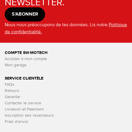
NEWSLETTER.
S'ABONNER
Nous nous préoccupons de tes données. Lis notre
Politique
de confidentialité.
COMPTE SW-MOTECH
Accéder à mon compte
Mon garage
SERVICE CLIENTÈLE
FAQs
Retours
Garantie
Contacter le service
Livraison et Paiement
Inscription des revendeurs
Frais d'envoi