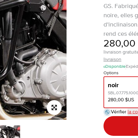
GS. Fabriqué
noire, elles
d'inclinaiso
rend ces élé
280,00
livraison gratu
livraison
Disponible
Expéd
Options
noir
SBL.07.775.100
280,00 $US
Vérifier
la co