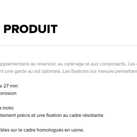
U PRODUIT
plémentaire au réservoir, au carénage et aux composants. Les 
nt une garde au sol optimale. Les fixations sur mesure permettent
de 27 mm
orrosion
la moto
tement précis et une fixation au cadre résistante
nibles sur le cadre homologués en usine.