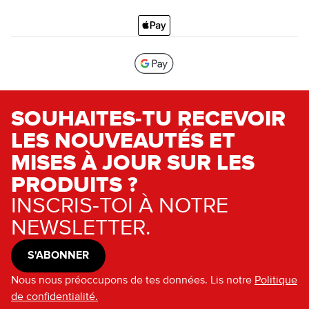
SOUHAITES-TU RECEVOIR
LES NOUVEAUTÉS ET
MISES À JOUR SUR LES
PRODUITS ?
INSCRIS-TOI À NOTRE
NEWSLETTER.
S'ABONNER
Nous nous préoccupons de tes données. Lis notre
Politique
de confidentialité.