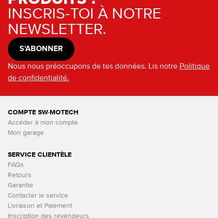
INSCRIS-TOI À NOTRE
NEWSLETTER.
S'ABONNER
Nous nous préoccupons de tes données. Lis notre
Politique
de confidentialité.
COMPTE SW-MOTECH
Accéder à mon compte
Mon garage
SERVICE CLIENTÈLE
FAQs
Retours
Garantie
Contacter le service
Livraison et Paiement
Inscription des revendeurs