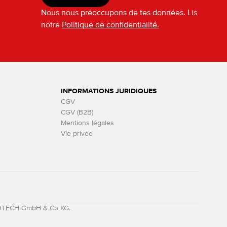
Nous nous préoccupons de tes données. Lis
notre
Politique de confidentialité.
INFORMATIONS JURIDIQUES
CGV
CGV (B2B)
Mentions légales
Vie privée
MOTECH GmbH & Co KG.