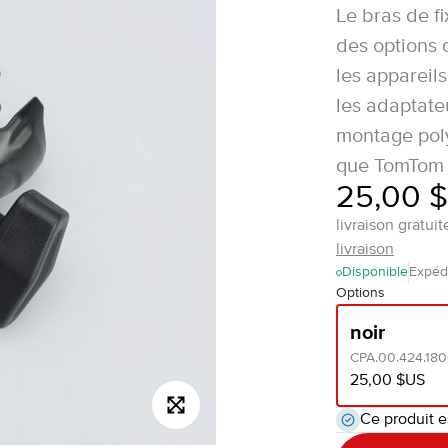
Le bras de f
des options 
les appareil
les adaptateu
montage poly
que TomTom 
25,00 
livraison gratu
livraison
Disponible
Expédi
Options
noir
CPA.00.424.18
25,00 $US
Ce produit e