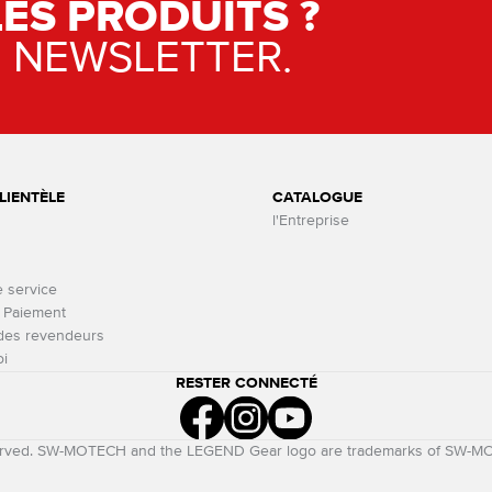
LES PRODUITS ?
E NEWSLETTER.
LIENTÈLE
CATALOGUE
l'Entreprise
e service
t Paiement
 des revendeurs
oi
RESTER CONNECTÉ
eserved. SW-MOTECH and the LEGEND Gear logo are trademarks of SW-