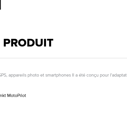
U PRODUIT
es GPS, appareils photo et smartphones Il a été conçu pour l'adap
nkt MotoPilot