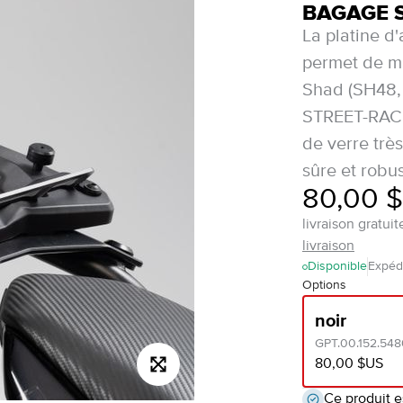
BAGAGE 
La platine 
permet de mo
Shad (SH48,
STREET-RACK.
de verre très
sûre et robu
80,00 
livraison gratu
livraison
Disponible
Expédi
Options
noir
GPT.00.152.54
80,00 $US
Ce produit e