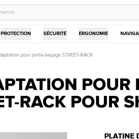
PROTECTION
SÉCURITÉ
ERGONOMIE
NAVIGA
adaptation pour porte-bagage STREET-RACK
APTATION POUR 
T-RACK POUR SH
PLATINE 