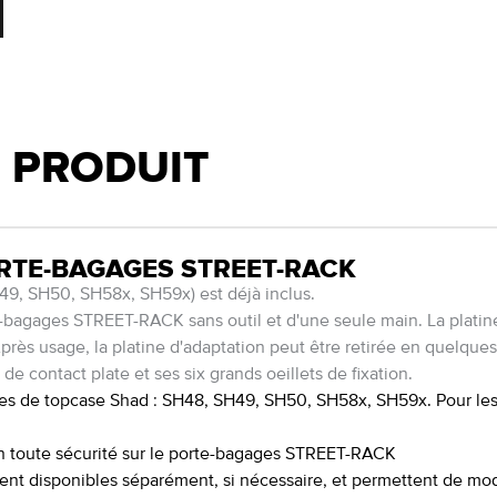
U PRODUIT
RTE-BAGAGES STREET-RACK
H49, SH50, SH58x, SH59x) est déjà inclus.
e-bagages STREET-RACK sans outil et d'une seule main. La platine
Après usage, la platine d'adaptation peut être retirée en quelque
de contact plate et ses six grands oeillets de fixation.
èles de topcase Shad : SH48, SH49, SH50, SH58x, SH59x. Pour le
l en toute sécurité sur le porte-bagages STREET-RACK
ent disponibles séparément, si nécessaire, et permettent de modi