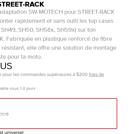
STREET-RACK
d'adaptation SW-MOTECH pour STREET-RACK
nter rapidement et sans outil les top cases
 SH49, SH50, SH58x, SH59x) sur ton
 Fabriquée en plastique renforcé de fibre
 résistant, elle offre une solution de montage
ste pour ta moto.
$US
ite pour les commandes supérieures à $200
frais de
able sous 1-2 jours
800/B
st universel