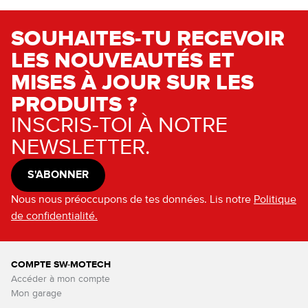
SOUHAITES-TU RECEVOIR
LES NOUVEAUTÉS ET
MISES À JOUR SUR LES
PRODUITS ?
INSCRIS-TOI À NOTRE
NEWSLETTER.
S'ABONNER
Nous nous préoccupons de tes données. Lis notre
Politique
de confidentialité.
COMPTE SW-MOTECH
Accéder à mon compte
Mon garage