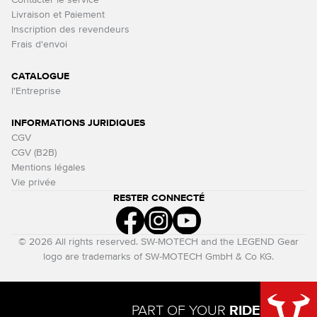
Contacter le service
Livraison et Paiement
Inscription des revendeurs
Frais d'envoi
CATALOGUE
l'Entreprise
INFORMATIONS JURIDIQUES
CGV
CGV (B2B)
Mentions légales
Vie privée
RESTER CONNECTÉ
© 2026 All rights reserved. SW-MOTECH and the LEGEND Gear
logo are trademarks of SW-MOTECH GmbH & Co KG.
PART OF YOUR
RIDE