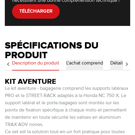
nécessitent une bonne compréhension technique !
TÉLÉCHARGER
SPÉCIFICATIONS DU
PRODUIT
Description du produit
L'achat comprend
Détails
KIT AVENTURE
Le kit aventure - bagagerie comprend les supports latéraux
PRO et le STREET-RACK adaptés à la Honda NC 750 X. Le
support latéral et le porte-bagages sont montés sur les
points de fixation spécifique à chaque moto et permettent
de maintenir en toute sécurité les valises en aluminium
TRAX ADV noires.
Ce set est la solution tout-en-un fort pratique pour toutes