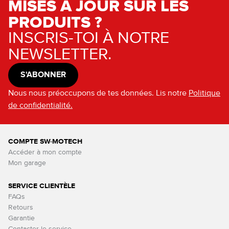
MISES À JOUR SUR LES
PRODUITS ?
INSCRIS-TOI À NOTRE
NEWSLETTER.
S'ABONNER
Nous nous préoccupons de tes données. Lis notre
Politique
de confidentialité.
COMPTE SW-MOTECH
Accéder à mon compte
Mon garage
SERVICE CLIENTÈLE
FAQs
Retours
Garantie