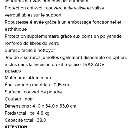
soudures et rivets punchés par automate
Protection anti-vol : couvercle de valise et valise
verrouillables sur le support
Robustesse élevée grâce à un embossage fonctionnel et
esthétique
Protection supplémentaire grâce aux coins en polyamide
renforcé de fibres de verre
Surface facile à nettoyer
Jeu de 2 serrures jumelles également disponible en option,
inclus dans la livraison du kit topcase TRAX ADV
DÉTAILS
Matériaux :
Aluminium
Épaisseur du matériau :
0,15 cm
Surface :
couvert de poudre
Couleur :
noir
Dimensions :
41,0 x 34,0 x 33,0 cm
Poids total :
ca. 4,8 kg
Capacité total :
38,0 l
ATTENTION