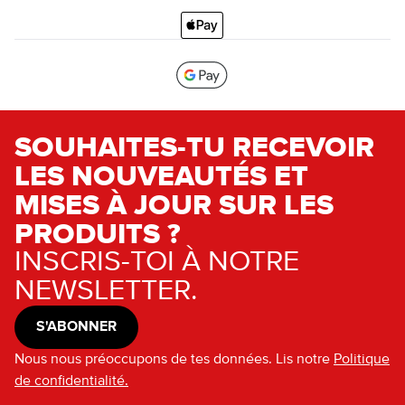
SOUHAITES-TU RECEVOIR
LES NOUVEAUTÉS ET
MISES À JOUR SUR LES
PRODUITS ?
INSCRIS-TOI À NOTRE
NEWSLETTER.
S'ABONNER
Nous nous préoccupons de tes données. Lis notre
Politique
de confidentialité.