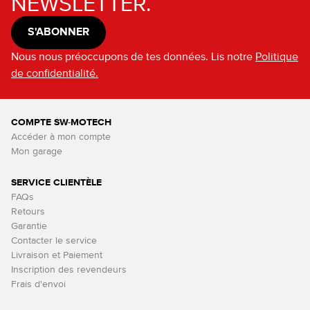
NEWSLETTER.
S'ABONNER
Nous nous préoccupons de tes données. Lis notre
Politique
de confidentialité.
COMPTE SW-MOTECH
Accéder à mon compte
Mon garage
SERVICE CLIENTÈLE
FAQs
Retours
Garantie
Contacter le service
Livraison et Paiement
Inscription des revendeurs
Frais d'envoi