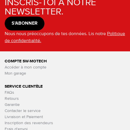
INSCRIS-TOI À NOTRE
NEWSLETTER.
S'ABONNER
Nous nous préoccupons de tes données. Lis notre
Politique
de confidentialité.
COMPTE SW-MOTECH
Accéder à mon compte
Mon garage
SERVICE CLIENTÈLE
FAQs
Retours
Garantie
Contacter le service
Livraison et Paiement
Inscription des revendeurs
Frais d'envoi