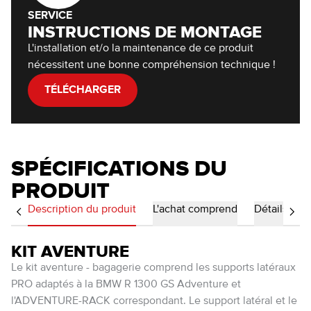
SERVICE
INSTRUCTIONS DE MONTAGE
L'installation et/o la maintenance de ce produit
nécessitent une bonne compréhension technique !
TÉLÉCHARGER
SPÉCIFICATIONS DU
PRODUIT
Description du produit
L'achat comprend
Détails
KIT AVENTURE
Le kit aventure - bagagerie comprend les supports latéraux
PRO adaptés à la BMW R 1300 GS Adventure et
l'ADVENTURE-RACK correspondant. Le support latéral et le