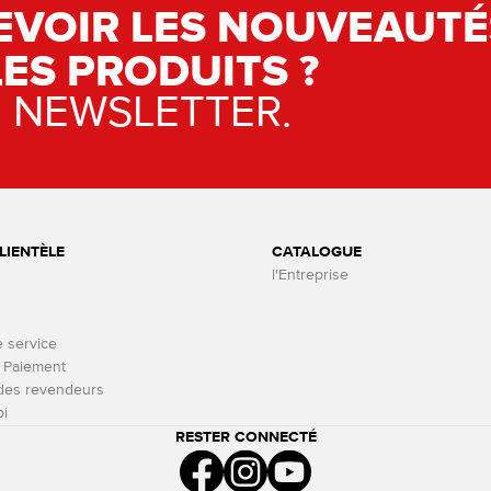
EVOIR LES NOUVEAUTÉ
LES PRODUITS ?
E NEWSLETTER.
LIENTÈLE
CATALOGUE
l'Entreprise
e service
t Paiement
 des revendeurs
oi
RESTER CONNECTÉ