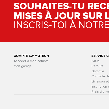
SOUHAITES-TU REC
MISES À JOUR SUR 
INSCRIS-TOI À NOTR
COMPTE SW-MOTECH
SERVICE C
Accéder à mon compte
FAQs
Mon garage
Retours
Garantie
Contacter l
Livraison e
Inscription
Frais d'env