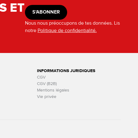
S ET
S'ABONNER
Nous nous préoccupons de tes données. Lis
notre
Politique de confidentialité.
INFORMATIONS JURIDIQUES
CGV
CGV (B2B)
Mentions légales
Vie privée