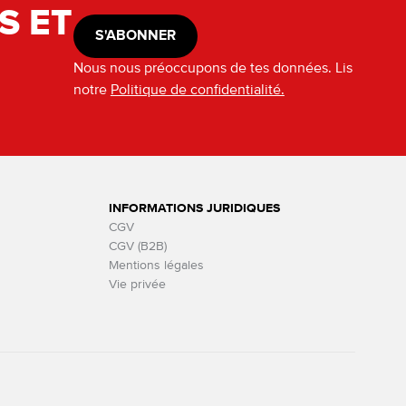
S ET
S'ABONNER
Nous nous préoccupons de tes données. Lis
notre
Politique de confidentialité.
INFORMATIONS JURIDIQUES
CGV
CGV (B2B)
Mentions légales
Vie privée