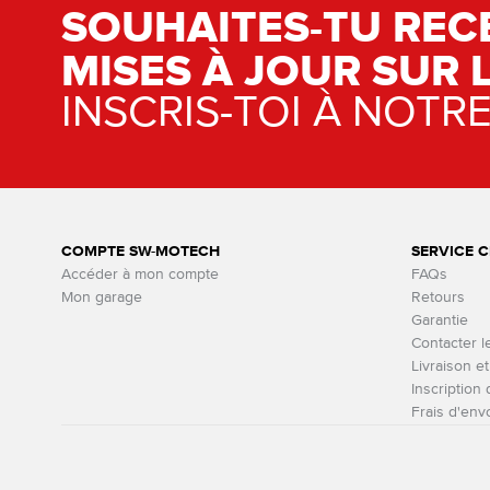
SOUHAITES-TU REC
MISES À JOUR SUR 
INSCRIS-TOI À NOTR
COMPTE SW-MOTECH
SERVICE C
Accéder à mon compte
FAQs
Mon garage
Retours
Garantie
Contacter l
Livraison e
Inscription
Frais d'env