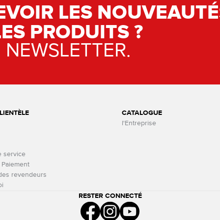
EVOIR LES NOUVEAUTÉ
LES PRODUITS ?
E NEWSLETTER.
LIENTÈLE
CATALOGUE
l'Entreprise
e service
t Paiement
 des revendeurs
oi
RESTER CONNECTÉ