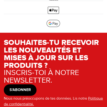
SOUHAITES-TU RECEVOIR
LES NOUVEAUTÉS ET
MISES À JOUR SUR LES
PRODUITS ?
INSCRIS-TOI À NOTRE
NEWSLETTER.
S'ABONNER
Nous nous préoccupons de tes données. Lis notre
Politique
de confidentialité.