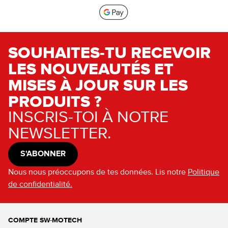
SOUHAITES-TU RECEVOIR
LES NOUVEAUTÉS ET
MISES À JOUR SUR LES
PRODUITS ?
INSCRIS-TOI À NOTRE
NEWSLETTER.
S'ABONNER
Nous nous préoccupons de tes données. Lis notre
Politique
de confidentialité.
COMPTE SW-MOTECH