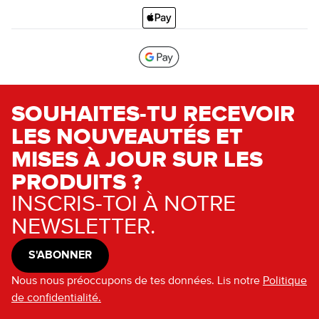
SOUHAITES-TU RECEVOIR
LES NOUVEAUTÉS ET
MISES À JOUR SUR LES
PRODUITS ?
INSCRIS-TOI À NOTRE
NEWSLETTER.
S'ABONNER
Nous nous préoccupons de tes données. Lis notre
Politique
de confidentialité.