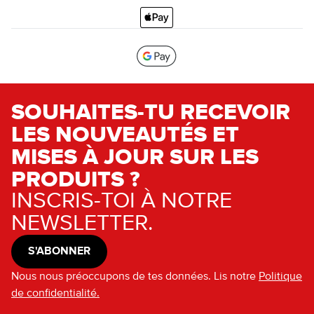
SOUHAITES-TU RECEVOIR
LES NOUVEAUTÉS ET
MISES À JOUR SUR LES
PRODUITS ?
INSCRIS-TOI À NOTRE
NEWSLETTER.
S'ABONNER
Nous nous préoccupons de tes données. Lis notre
Politique
de confidentialité.