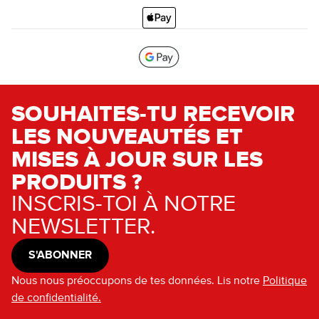
SOUHAITES-TU RECEVOIR
LES NOUVEAUTÉS ET
MISES À JOUR SUR LES
PRODUITS ?
INSCRIS-TOI À NOTRE
NEWSLETTER.
S'ABONNER
Nous nous préoccupons de tes données. Lis notre
Politique
de confidentialité.