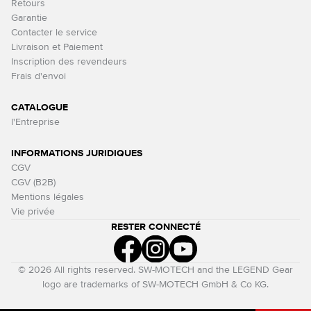
Retours
Garantie
Contacter le service
Livraison et Paiement
Inscription des revendeurs
Frais d'envoi
CATALOGUE
l'Entreprise
INFORMATIONS JURIDIQUES
CGV
CGV (B2B)
Mentions légales
Vie privée
RESTER CONNECTÉ
© 2026 All rights reserved. SW-MOTECH and the LEGEND Gear
logo are trademarks of SW-MOTECH GmbH & Co KG.