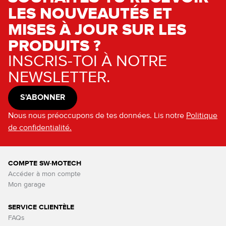
LES NOUVEAUTÉS ET
MISES À JOUR SUR LES
PRODUITS ?
INSCRIS-TOI À NOTRE
NEWSLETTER.
S'ABONNER
Nous nous préoccupons de tes données. Lis notre
Politique
de confidentialité.
COMPTE SW-MOTECH
Accéder à mon compte
Mon garage
SERVICE CLIENTÈLE
FAQs