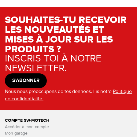
SOUHAITES-TU RECEVOIR
LES NOUVEAUTÉS ET
MISES À JOUR SUR LES
PRODUITS ?
INSCRIS-TOI À NOTRE
NEWSLETTER.
S'ABONNER
Nous nous préoccupons de tes données. Lis notre
Politique
de confidentialité.
COMPTE SW-MOTECH
Accéder à mon compte
Mon garage