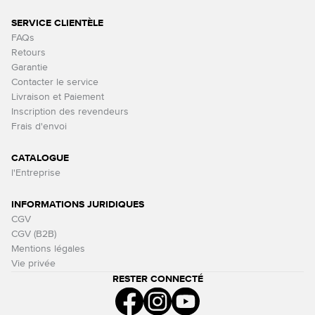
SERVICE CLIENTÈLE
FAQs
Retours
Garantie
Contacter le service
Livraison et Paiement
Inscription des revendeurs
Frais d'envoi
CATALOGUE
l'Entreprise
INFORMATIONS JURIDIQUES
CGV
CGV (B2B)
Mentions légales
Vie privée
RESTER CONNECTÉ