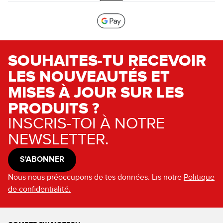
SOUHAITES-TU RECEVOIR
LES NOUVEAUTÉS ET
MISES À JOUR SUR LES
PRODUITS ?
INSCRIS-TOI À NOTRE
NEWSLETTER.
S'ABONNER
Nous nous préoccupons de tes données. Lis notre
Politique
de confidentialité.