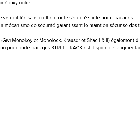
ion époxy noire
 verrouillée sans outil en toute sécurité sur le porte-bagages.
 d'un mécanisme de sécurité garantissant le maintien sécurisé de
nts (Givi Monokey et Monolock, Krauser et Shad I & II) également d
sion pour porte-bagages STREET-RACK est disponible, augmentant