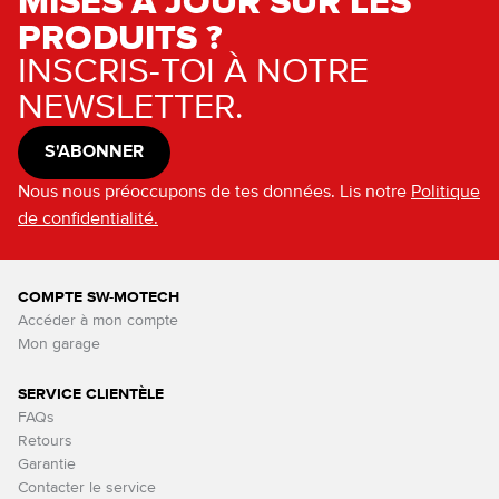
MISES À JOUR SUR LES
PRODUITS ?
INSCRIS-TOI À NOTRE
NEWSLETTER.
S'ABONNER
Nous nous préoccupons de tes données. Lis notre
Politique
de confidentialité.
COMPTE SW-MOTECH
Accéder à mon compte
Mon garage
SERVICE CLIENTÈLE
FAQs
Retours
Garantie
Contacter le service