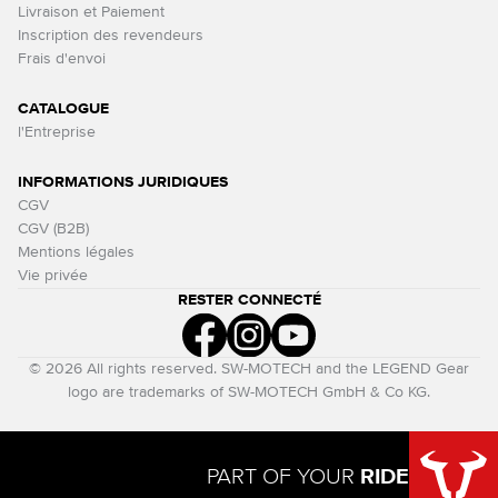
Livraison et Paiement
Inscription des revendeurs
Frais d'envoi
CATALOGUE
l'Entreprise
INFORMATIONS JURIDIQUES
CGV
CGV (B2B)
Mentions légales
Vie privée
RESTER CONNECTÉ
© 2026 All rights reserved. SW-MOTECH and the LEGEND Gear
logo are trademarks of SW-MOTECH GmbH & Co KG.
PART OF YOUR
RIDE