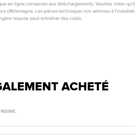
ue en ligne consacrée aux téléchargements. Veuillez noter qu'il c
rs d'Allemagne. Les pièces techniques non admises à l'install
rangère requise peut entraîner des coûts.
ÉGALEMENT ACHETÉ
resser.