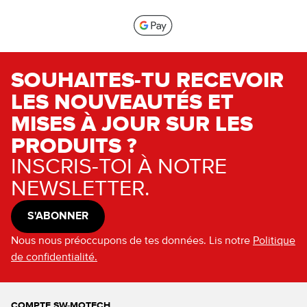
SOUHAITES-TU RECEVOIR
LES NOUVEAUTÉS ET
MISES À JOUR SUR LES
PRODUITS ?
INSCRIS-TOI À NOTRE
NEWSLETTER.
S'ABONNER
Nous nous préoccupons de tes données. Lis notre
Politique
de confidentialité.
COMPTE SW-MOTECH