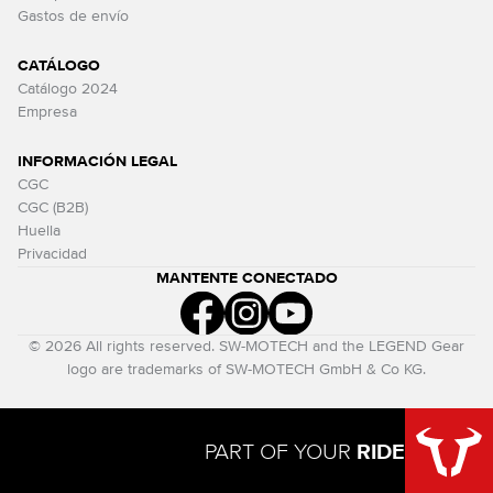
Gastos de envío
CATÁLOGO
Catálogo 2024
Empresa
INFORMACIÓN LEGAL
CGC
CGC (B2B)
Huella
Privacidad
MANTENTE CONECTADO
© 2026 All rights reserved. SW-MOTECH and the LEGEND Gear
logo are trademarks of SW-MOTECH GmbH & Co KG.
PART OF YOUR
RIDE