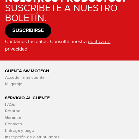
SUSCRÍBETE A NUESTRO
BOLETÍN.
SUSCRIBIRSE
Cuidamos tus datos. Consulta nuestra
política de
privacidad.
CUENTA SW-MOTECH
Acceder a mi cuenta
Mi garaje
SERVICIO AL CLIENTE
FAQs
Retorna
Garantía
Contacto
Entrega y pago
Inscripción de distribuidores