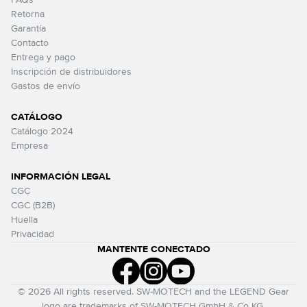
FAQs
Retorna
Garantía
Contacto
Entrega y pago
Inscripción de distribuidores
Gastos de envío
CATÁLOGO
Catálogo 2024
Empresa
INFORMACIÓN LEGAL
CGC
CGC (B2B)
Huella
Privacidad
MANTENTE CONECTADO
© 2026 All rights reserved. SW-MOTECH and the LEGEND Gear
logo are trademarks of SW-MOTECH GmbH & Co KG.