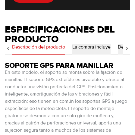
ESPECIFICACIONES DEL
PRODUCTO
Descripción del producto
La compra incluye
Detalles
SOPORTE GPS PARA MANILLAR
En este modelo, el soporte se monta sobre la fijación de
manillar. El soporte GPS extraíble es pivotable y ofrece al
conductor una visión perfecta del GPS. Posicionamiento
inteligente, amortiguación de las vibraciones y fácil
extracción: eso tienen en común los soportes GPS a juego
específicos de la motocicleta. El soporte de montaje
giratorio se desmonta con un solo giro de muñeca y,
gracias al patrón de perforaciones universal, aporta una
sujeción segura tanto a muchos de los sistemas de