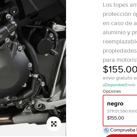
Los topes a
protección ó
en caso de a
aluminio y p
reemplazable
propiedades 
para motoris
$155.0
envío gratuito 
Disponible
Envío
Opciones
negro
STP.01.590.100
$155.00
Comprueba 