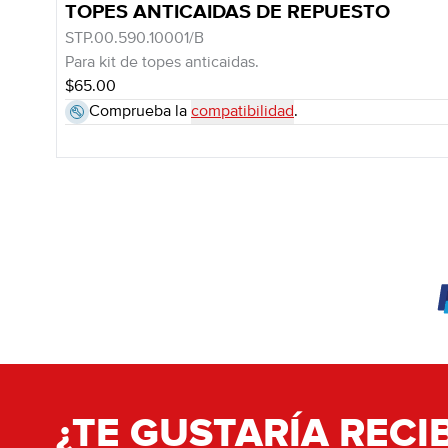
TOPES ANTICAIDAS DE REPUESTO
STP.00.590.10001/B
Para kit de topes anticaidas.
$65.00
Comprueba la
compatibilidad
.
¿TE GUSTARÍA RECIB