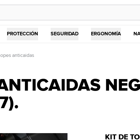
PROTECCIÓN
SEGURIDAD
ERGONOMÍA
NA
topes anticaidas
 ANTICAIDAS NE
7).
KIT DE T