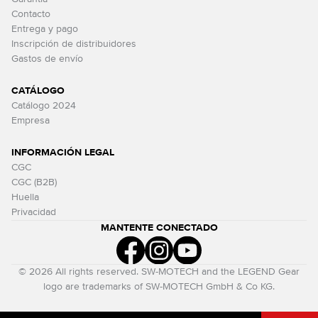
Contacto
Entrega y pago
Inscripción de distribuidores
Gastos de envío
CATÁLOGO
Catálogo 2024
Empresa
INFORMACIÓN LEGAL
CGC
CGC (B2B)
Huella
Privacidad
MANTENTE CONECTADO
© 2026 All rights reserved. SW-MOTECH and the LEGEND Gear
logo are trademarks of SW-MOTECH GmbH & Co KG.