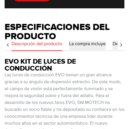
ESPECIFICACIONES DEL
PRODUCTO
Descripción del producto
La compra incluye
Detalles
EVO KIT DE LUCES DE
CONDUCCIÓN
Las luces de conducción EVO tienen un gran alcance
gracias a su ángulo de dispersión estrecho. De este modo,
el campo de visión está perfectamente iluminado y se
mejora la seguridad sobre y fuera del asfalto. Para el
desarrollo de los nuevos faros EVO, SW-MOTECH ha
buscado un socio fiable y ha depositado su confianza en los
conocimientos técnicos de una empresa líder durante
muchos años en el sector automovilístico. El nuevo