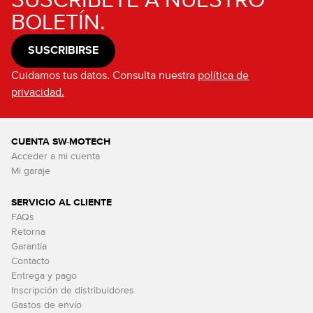
SUSCRÍBETE A NUESTRO
BOLETÍN.
SUSCRIBIRSE
Cuidamos tus datos. Consulta nuestra
política de
privacidad.
CUENTA SW-MOTECH
Acceder a mi cuenta
Mi garaje
SERVICIO AL CLIENTE
FAQs
Retorna
Garantía
Contacto
Entrega y pago
Inscripción de distribuidores
Gastos de envío