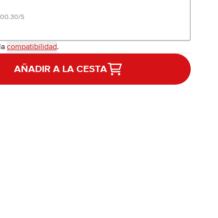
100.30/S
la
compatibilidad
.
AÑADIR A LA CESTA