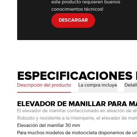
este producto requieren buenos
conocimientos técnicos!
DESCARGAR
ESPECIFICACIONES
Descripción del producto
La compra incluye
Detal
ELEVADOR DE MANILLAR PARA M
El elevador de manillar confeccionado en aleación de al
Robusto y resistente a la intemperie, el elevador de man
Elevación del manillar 30 mm
Para muchos modelos de motocicleta disponemos de una 