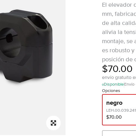
El elevador 
mm, fabricad
de alta cali
alivia la ten
montaje, se
es robusto y 
posición de
$70.00
envío gratuito 
Disponible
Envío 
Opciones
negro
LEH.00.039.24
$70.00