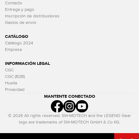
Contacto
Entrega y pago
Inscripción de distribuidores
Gastos de envío
CATÁLOGO
Catálogo 2024
Empresa
INFORMACIÓN LEGAL
CGC
CGC (B2B)
Huella
Privacidad
MANTENTE CONECTADO
© 2026 All rights reserved. SW-MOTECH and the LEGEND Gear
logo are trademarks of SW-MOTECH GmbH & Co KG.