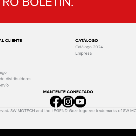
TRO BOLETÍN.
AL CLIENTE
CATÁLOGO
Catálogo 2024
Empresa
pago
 de distribuidores
envío
MANTENTE CONECTADO
eserved. SW-MOTECH and the LEGEND Gear logo are trademarks of SW-