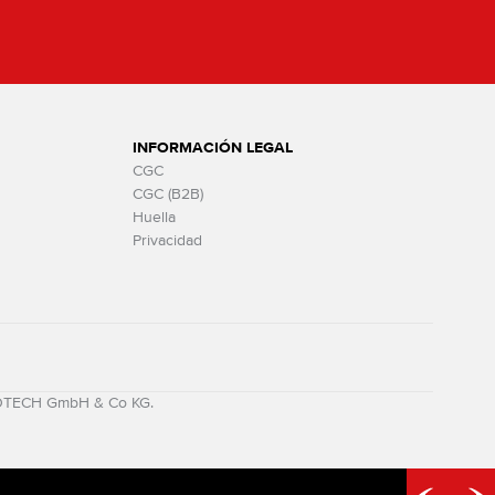
INFORMACIÓN LEGAL
CGC
CGC (B2B)
Huella
Privacidad
MOTECH GmbH & Co KG.