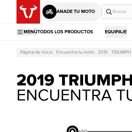
AÑADE TU MOTO
MENÚ
TODOS LOS PRODUCTOS
EQUIPAJE
Página de inicio
Encuentra tu moto
2019
TRIUMPH
2019 TRIUMP
ENCUENTRA T
AÑO