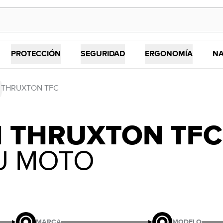
PROTECCIÓN
SEGURIDAD
ERGONOMÍA
NA
THRUXTON TFC
H THRUXTON TFC
U MOTO
MARCA
MODELO