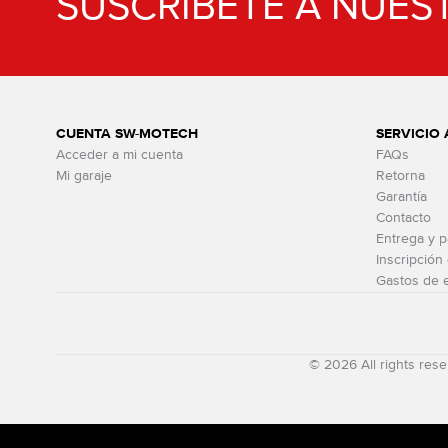
SUSCRÍBETE A NUES
CUENTA SW-MOTECH
SERVICIO 
Acceder a mi cuenta
FAQs
Mi garaje
Retorna
Garantía
Contacto
Entrega y 
Inscripción
Gastos de 
© 2026 All rights r