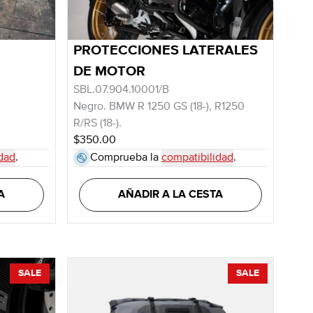
PROTECCIONES LATERALES
DE MOTOR
SBL.07.904.10001/B
Negro. BMW R 1250 GS (18-), R1250
R/RS (18-).
$350.00
dad
.
Comprueba la
compatibilidad
.
A
AÑADIR A LA CESTA
SALE
SALE