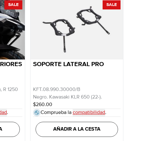
SALE
SALE
RIORES
SOPORTE LATERAL PRO
, R 1250
KFT.08.990.30000/B
Negro. Kawasaki KLR 650 (22-).
$260.00
dad
.
Comprueba la
compatibilidad
.
A
AÑADIR A LA CESTA