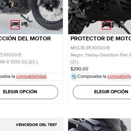
CCIÓN DEL MOTOR
PROTECTOR DE MOT
MSS.18.911.10000/B
75.10000/B
Negro. Harley-Davidson Pan 
W R 1300 GS (23-).
(21-).
$290.00
ueba la
compatibilidad
.
Comprueba la
compatibili
ELEGIR OPCIÓN
ELEGIR OPCIÓN
VENCEDOR DEL TEST