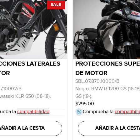
SALE
CCIONES LATERALES
PROTECCIONES SUPE
TOR
DE MOTOR
SBL.07.870.10000/B
7.10002/B
Negro. BMW R 1200 GS (16-18)
wasaki KLR 650 (08-18).
GS (18-).
$295.00
ueba la
compatibilidad
.
Comprueba la
compatibili
AÑADIR A LA CESTA
AÑADIR A LA CEST