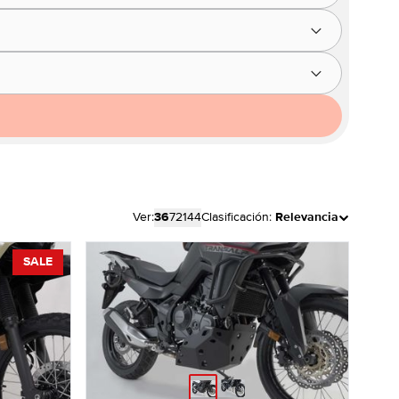
Ver:
36
72
144
Clasificación:
Relevancia
SALE