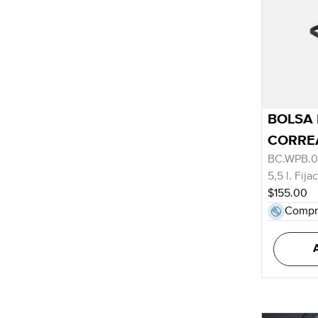
BOLSA 
CORRE
BC.WPB.0
5,5 l. Fij
$155.00
Compr