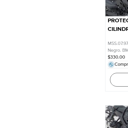
PROTE
CILIND
MSS.07.97
Negro. BM
$330.00
Compr