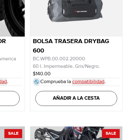
OR
BOLSA TRASERA DRYBAG
600
America
BC.WPB.00.002.20000
60 l. Impermeable. Gris/Negro.
$140.00
dad
.
Comprueba la
compatibilidad
.
AÑADIR A LA CESTA
SALE
SALE