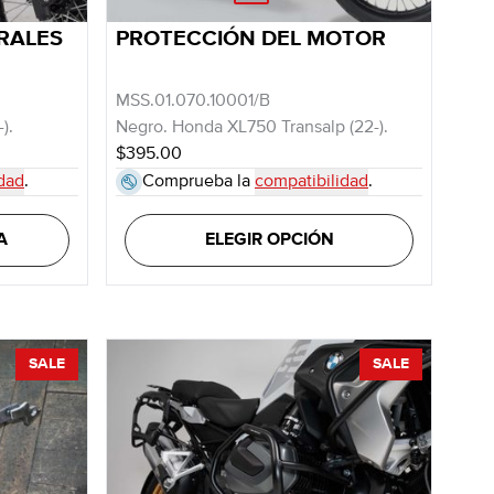
RALES
PROTECCIÓN DEL MOTOR
MSS.01.070.10001/B
).
Negro. Honda XL750 Transalp (22-).
$395.00
dad
.
Comprueba la
compatibilidad
.
A
ELEGIR OPCIÓN
SALE
SALE