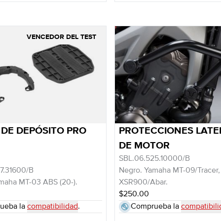
VENCEDOR DEL TEST
 DE DEPÓSITO PRO
PROTECCIONES LATE
DE MOTOR
SBL.06.525.10000/B
7.31600/B
Negro. Yamaha MT-09/Tracer,
maha MT-03 ABS (20-).
XSR900/Abar.
$250.00
ueba la
compatibilidad
.
Comprueba la
compatibili