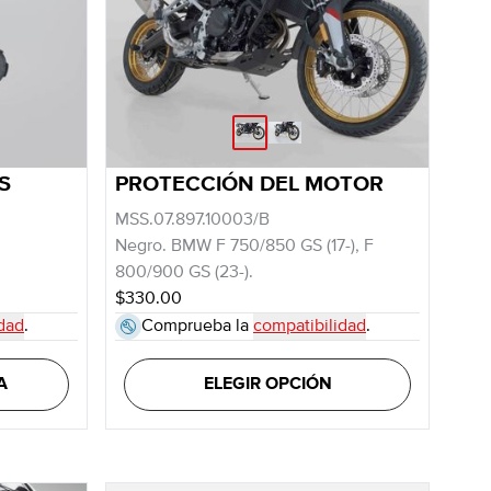
S
PROTECCIÓN DEL MOTOR
MSS.07.897.10003/B
Negro. BMW F 750/850 GS (17-), F
800/900 GS (23-).
$330.00
dad
.
Comprueba la
compatibilidad
.
A
ELEGIR OPCIÓN