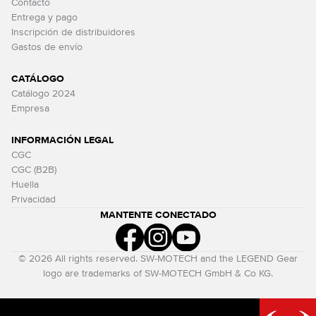
Contacto
Entrega y pago
Inscripción de distribuidores
Gastos de envío
CATÁLOGO
Catálogo 2024
Empresa
INFORMACIÓN LEGAL
CGC
CGC (B2B)
Huella
Privacidad
MANTENTE CONECTADO
© 2026 All rights reserved. SW-MOTECH and the LEGEND Gear
logo are trademarks of SW-MOTECH GmbH & Co KG.