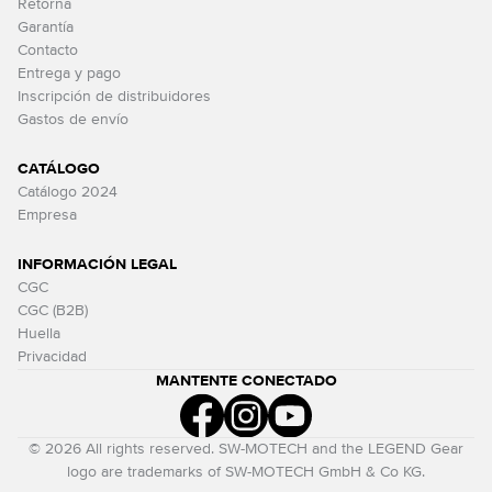
Retorna
Garantía
Contacto
Entrega y pago
Inscripción de distribuidores
Gastos de envío
CATÁLOGO
Catálogo 2024
Empresa
INFORMACIÓN LEGAL
CGC
CGC (B2B)
Huella
Privacidad
MANTENTE CONECTADO
© 2026 All rights reserved. SW-MOTECH and the LEGEND Gear
logo are trademarks of SW-MOTECH GmbH & Co KG.